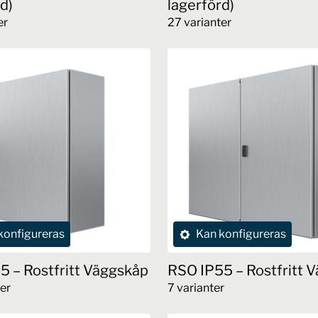
d)
lagerförd)
er
27 varianter
Den
här
n
produkten
har
flera
varianter.
De
olika
en
alternativen
kan
väljas
konfigureras
Kan konfigureras
på
dan
produktsidan
5 – Rostfritt Väggskåp
RSO IP55 – Rostfritt 
er
7 varianter