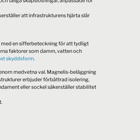
a och tåliga skåpslösningar, anpassade för
rställer att infrastrukturens hjärta slår
 med en sifferbeteckning för att tydligt
erna faktorer som damm, vatten och
ppet skyddsform.
 genom medvetna val. Magnelis-beläggning
rukturer erbjuder förbättrad isolering,
ament eller sockel säkerställer stabilitet
.