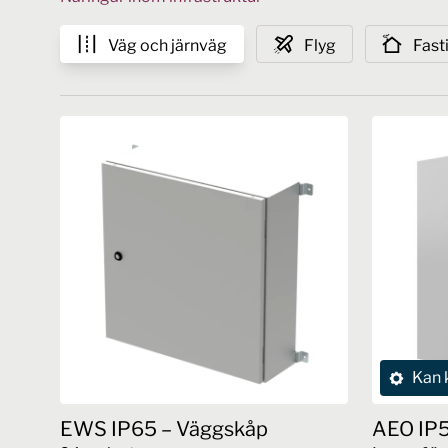
Väg och järnväg
Flyg
Fast
Kan 
EWS IP65 – Väggskåp
AEO IP5