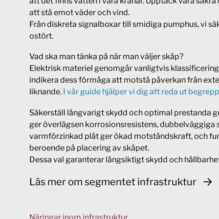
att det finns vatten i våra kranar. Upptäck våra säkr
att stå emot väder och vind.
Från diskreta signalboxar till smidiga pumphus, vi säke
ostört.
Vad ska man tänka på när man väljer skåp?
Elektrisk materiel genomgår vanligtvis klassificering
indikera dess förmåga att motstå påverkan från ext
liknande.
I vår guide hjälper vi dig att reda ut begre
Säkerställ långvarigt skydd och optimal prestanda
ger överlägsen korrosionsresistens, dubbelväggiga st
varmförzinkad plåt ger ökad motståndskraft, och fund
beroende på placering av skåpet.
Dessa val garanterar långsiktigt skydd och hållbarhet
Läs mer om segmentet infrastruktur
Näringar inom infrastruktur