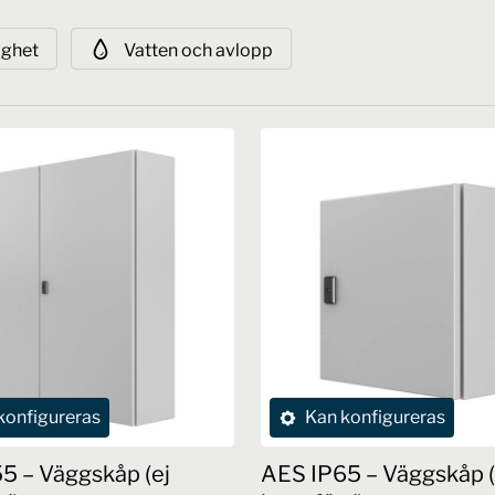
ighet
Vatten och avlopp
konfigureras
Kan konfigureras
5 – Väggskåp (ej
AES IP65 – Väggskåp (