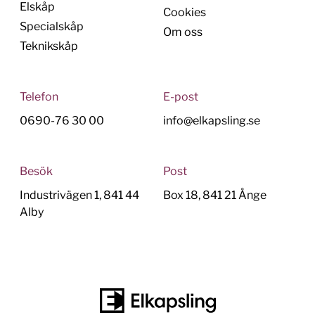
Elskåp
Cookies
Specialskåp
Om oss
Teknikskåp
Telefon
E-post
0690-76 30 00
info@elkapsling.se
Besök
Post
Industrivägen 1, 841 44
Box 18, 841 21 Ånge
Alby