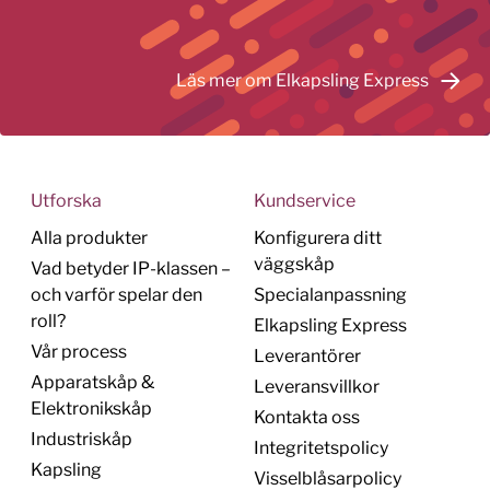
Läs mer om Elkapsling Express
Utforska
Kundservice
Alla produkter
Konfigurera ditt
väggskåp
Vad betyder IP-klassen –
och varför spelar den
Specialanpassning
roll?
Elkapsling Express
Vår process
Leverantörer
Apparatskåp &
Leveransvillkor
Elektronikskåp
Kontakta oss
Industriskåp
Integritetspolicy
Kapsling
Visselblåsarpolicy