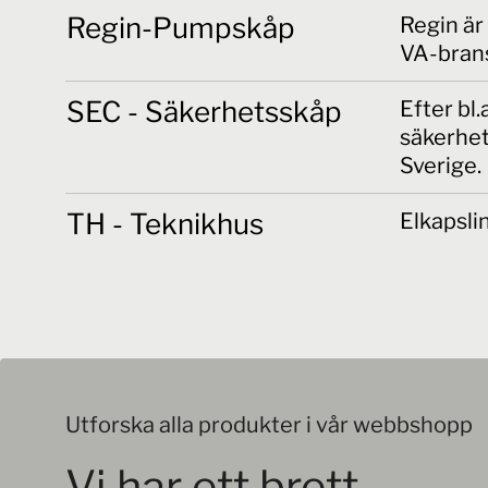
Regin-Pumpskåp
Regin är
VA-brans
SEC - Säkerhetsskåp
Efter bl
säkerhet
Sverige.
TH - Teknikhus
Elkapsli
Utforska alla produkter i vår webbshopp
Vi har ett brett