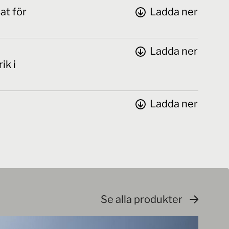
at för
Ladda ner
Ladda ner
ik i
Ladda ner
Se alla produkter