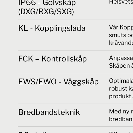
IP66 - Golvskåp
Helsvets
(DXG/RXG/SXG)
KL - Kopplingslåda
Vår Kopp
smuts oc
krävande
FCK – Kontrollskåp
Anpassad
Skåpen ä
EWS/EWO - Väggskåp
Optimala
robust k
produkt 
Bredbandsteknik
Med ny m
bredban