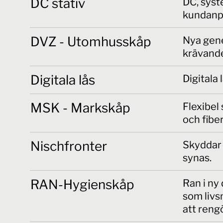
DC stativ
DC, syst
kundanpa
DVZ - Utomhusskåp
Nya gen
krävande
Digitala lås
Digitala 
MSK - Markskåp
Flexibel
och fiber
Nischfronter
Skyddar d
synas.
RAN-Hygienskåp
Ran i ny
som livs
att reng