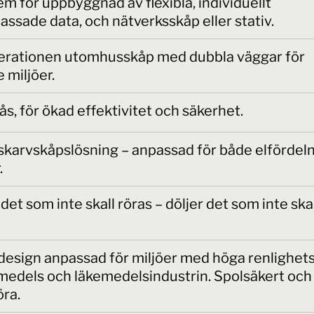
em för uppbyggnad av flexibla, individuellt
ssade data, och nätverksskåp eller stativ.
erationen utomhusskåp med dubbla väggar för
 miljöer.
lås, för ökad effektivitet och säkerhet.
 skarvskåpslösning – anpassad för både elfördel
.
et som inte skall röras – döljer det som inte ska
 design anpassad för miljöer med höga renlighets
medels och läkemedelsindustrin. Spolsäkert och 
öra.