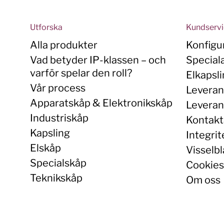
Utforska
Kundserv
Alla produkter
Konfigu
Vad betyder IP-klassen – och
Special
varför spelar den roll?
Elkapsl
Vår process
Leveran
Apparatskåp & Elektronikskåp
Leverans
Industriskåp
Kontakt
Kapsling
Integrit
Elskåp
Visselbl
Specialskåp
Cookies
Teknikskåp
Om oss