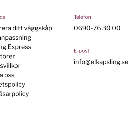
ice
Telefon
rera ditt väggskåp
0690-76 30 00
anpassning
ing Express
E-post
törer
info@elkapsling.se
villkor
a oss
etspolicy
åsarpolicy