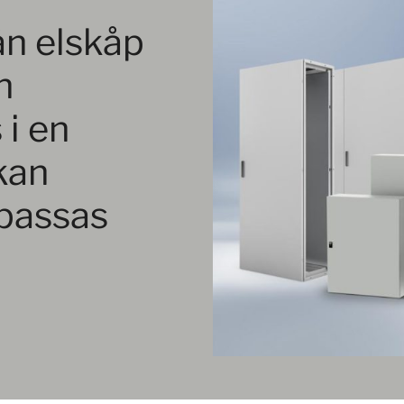
ån elskåp
h
 i en
kan
passas