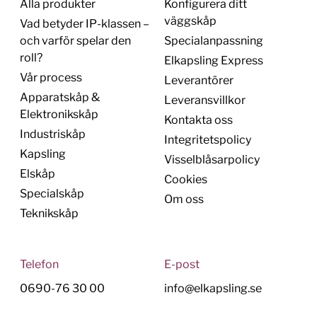
Alla produkter
Konfigurera ditt
väggskåp
Vad betyder IP-klassen –
och varför spelar den
Specialanpassning
roll?
Elkapsling Express
Vår process
Leverantörer
Apparatskåp &
Leveransvillkor
Elektronikskåp
Kontakta oss
Industriskåp
Integritetspolicy
Kapsling
Visselblåsarpolicy
Elskåp
Cookies
Specialskåp
Om oss
Teknikskåp
Telefon
E-post
0690-76 30 00
info@elkapsling.se