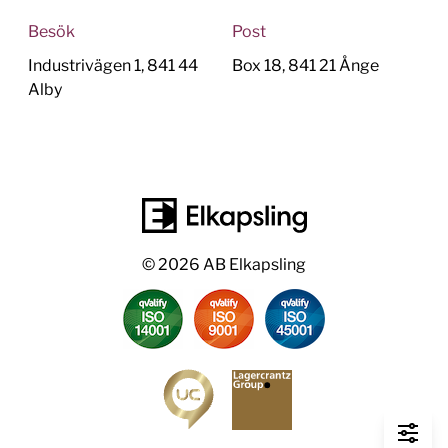
Besök
Post
Industrivägen 1, 841 44
Box 18, 841 21 Ånge
Alby
© 2026 AB Elkapsling
Fi