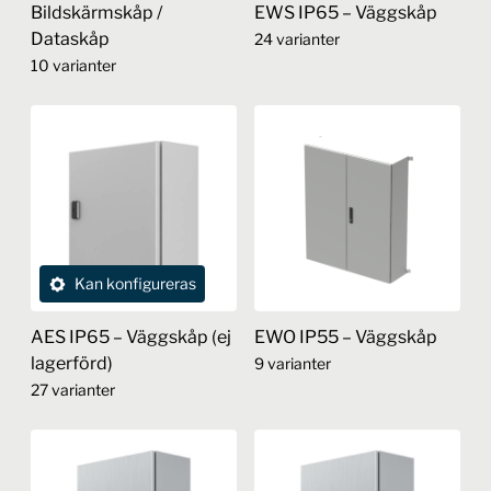
Bildskärmskåp /
EWS IP65 – Väggskåp
Dataskåp
24 varianter
10 varianter
Den
Den
här
här
produkten
produkten
har
har
flera
flera
varianter.
varianter.
De
De
olika
Kan konfigureras
olika
alternativen
alternativen
kan
AES IP65 – Väggskåp (ej
EWO IP55 – Väggskåp
kan
väljas
lagerförd)
9 varianter
väljas
på
27 varianter
på
produktsidan
Den
produktsidan
Den
här
här
produkten