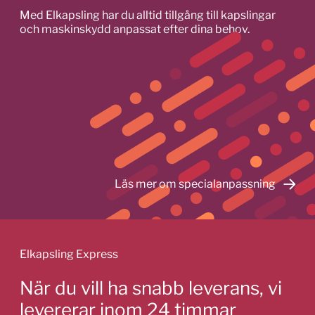
väljas
väljas
Med Elkapsling har du alltid tillgång till kapslingar
på
på
och maskinskydd anpassat efter dina behov.
produktsidan
produktsidan
Läs mer om specialanpassning
Elkapsling Express
När du vill ha snabb leverans, vi
levererar inom 24 timmar