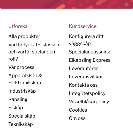
Utforska
Kundservice
Alla produkter
Konfigurera ditt
väggskåp
Vad betyder IP-klassen –
och varför spelar den
Specialanpassning
roll?
Elkapsling Express
Vår process
Leverantörer
Apparatskåp &
Leveransvillkor
Elektronikskåp
Kontakta oss
Industriskåp
Integritetspolicy
Kapsling
Visselblåsarpolicy
Elskåp
Cookies
Specialskåp
Om oss
Teknikskåp