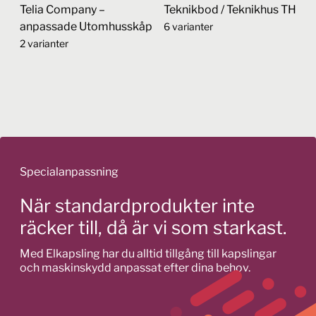
alternativen
alternativen
Telia Company –
Teknikbod / Teknikhus TH
kan
kan
anpassade Utomhusskåp
6 varianter
väljas
väljas
2 varianter
på
på
Den
produktsidan
produktsidan
Den
här
här
produkten
produkten
har
har
flera
flera
varianter.
varianter.
De
Specialanpassning
De
olika
olika
alternativen
När standardprodukter inte
alternativen
kan
räcker till, då är vi som starkast.
kan
väljas
väljas
på
Med Elkapsling har du alltid tillgång till kapslingar
på
produktsidan
och maskinskydd anpassat efter dina behov.
produktsidan