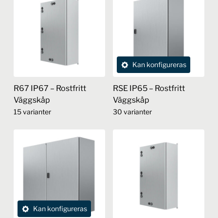
Kan konfigureras
R67 IP67 – Rostfritt
RSE IP65 – Rostfritt
Väggskåp
Väggskåp
15 varianter
30 varianter
Den
Den
här
här
produkten
produkten
har
har
flera
flera
varianter.
varianter.
De
De
Kan konfigureras
olika
olika