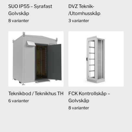
kan
alternativen
SUO IP55 – Syrafast
DVZ Teknik-
väljas
kan
Golvskåp
/Utomhusskåp
på
väljas
8 varianter
3 varianter
produktsidan
på
produktsidan
Den
Den
här
här
produkten
produkten
har
har
flera
flera
varianter.
varianter.
De
De
olika
olika
alternativen
alternativen
Teknikbod / Teknikhus TH
FCK Kontrollskåp –
kan
kan
Golvskåp
6 varianter
väljas
väljas
8 varianter
på
på
Den
produktsidan
produktsidan
här
Den
produkten
här