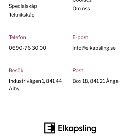
Specialskåp
Om oss
Teknikskåp
Telefon
E-post
0690-76 30 00
info@elkapsling.se
Besök
Post
Industrivägen 1, 841 44
Box 18, 841 21 Ånge
Alby