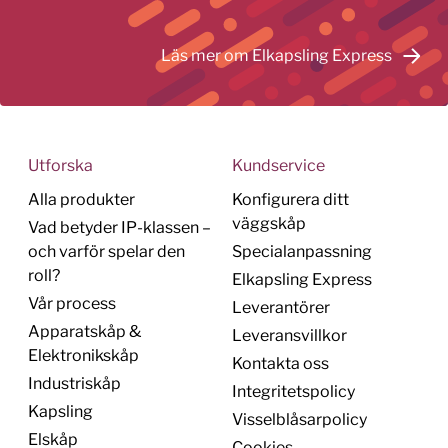
Läs mer om Elkapsling Express
Utforska
Kundservice
Alla produkter
Konfigurera ditt
väggskåp
Vad betyder IP-klassen –
och varför spelar den
Specialanpassning
roll?
Elkapsling Express
Vår process
Leverantörer
Apparatskåp &
Leveransvillkor
Elektronikskåp
Kontakta oss
Industriskåp
Integritetspolicy
Kapsling
Visselblåsarpolicy
Elskåp
Cookies