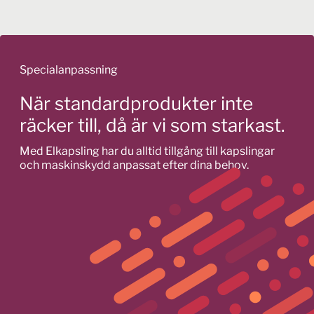
har
produkten
flera
har
varianter.
flera
De
varianter.
Specialanpassning
olika
De
alternativen
olika
När standardprodukter inte
kan
alternativen
räcker till, då är vi som starkast.
väljas
kan
på
väljas
Med Elkapsling har du alltid tillgång till kapslingar
produktsidan
på
och maskinskydd anpassat efter dina behov.
produktsidan