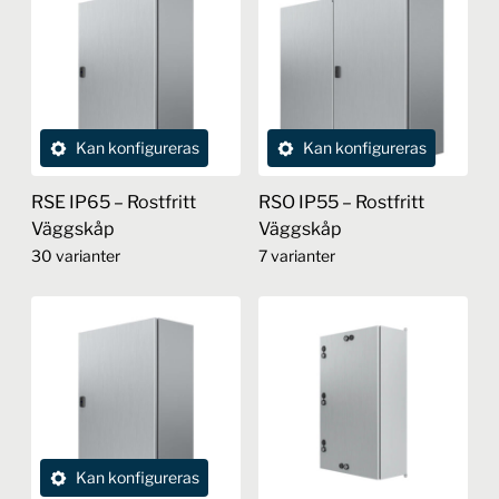
Kan konfigureras
Kan konfigureras
RSE IP65 – Rostfritt
RSO IP55 – Rostfritt
Väggskåp
Väggskåp
30 varianter
7 varianter
Den
Den
här
här
produkten
produkten
har
har
flera
flera
varianter.
varianter.
De
De
Kan konfigureras
olika
olika