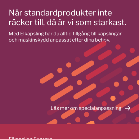
De
olika
När standardprodukter inte
alternativen
räcker till, då är vi som starkast.
kan
väljas
Med Elkapsling har du alltid tillgång till kapslingar
på
och maskinskydd anpassat efter dina behov.
produktsidan
Läs mer om specialanpassning