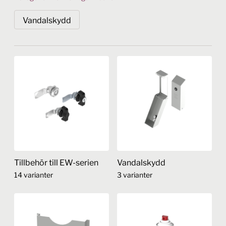
Vandalskydd
Tillbehör till EW-serien
Vandalskydd
14 varianter
3 varianter
Den
Den
här
här
produkten
produkten