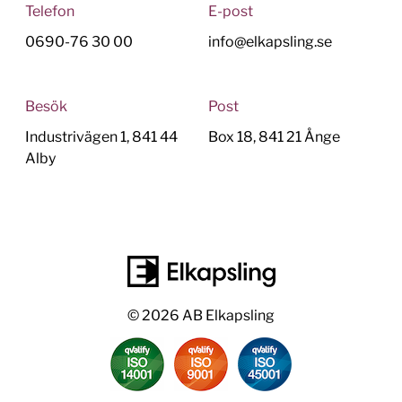
Telefon
E-post
0690-76 30 00
info@elkapsling.se
Besök
Post
Industrivägen 1, 841 44
Box 18, 841 21 Ånge
Alby
© 2026 AB Elkapsling