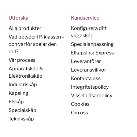
Utforska
Kundservice
Alla produkter
Konfigurera ditt
väggskåp
Vad betyder IP-klassen –
och varför spelar den
Specialanpassning
roll?
Elkapsling Express
Vår process
Leverantörer
Apparatskåp &
Leveransvillkor
Elektronikskåp
Kontakta oss
Industriskåp
Integritetspolicy
Kapsling
Visselblåsarpolicy
Elskåp
Cookies
Specialskåp
Om oss
Teknikskåp