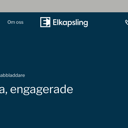
Om oss
nabbladdare
ga, engagerade