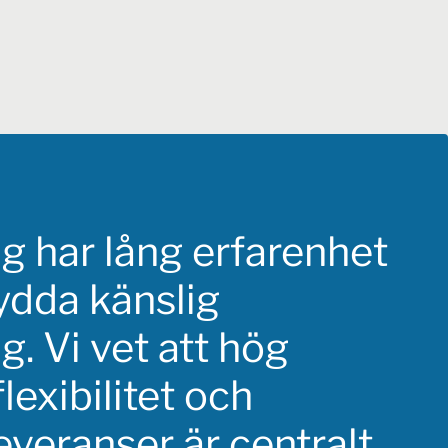
ng har lång erfarenhet
kydda känslig
g. Vi vet att hög
flexibilitet och
veranser är centralt.