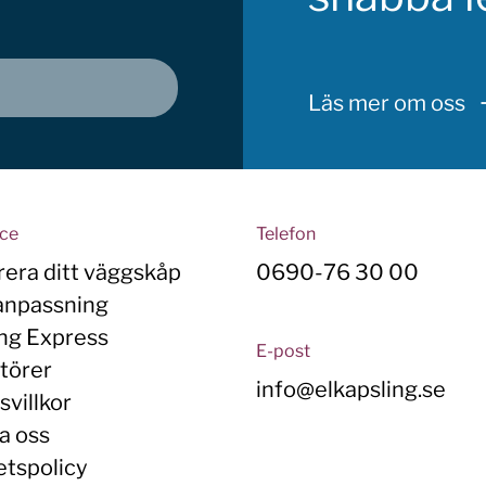
Läs mer om oss
ice
Telefon
rera ditt väggskåp
0690-76 30 00
anpassning
ing Express
E-post
törer
info@elkapsling.se
villkor
a oss
etspolicy