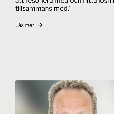
att resonera med och hitta lösn
tillsammans med.
Läs mer