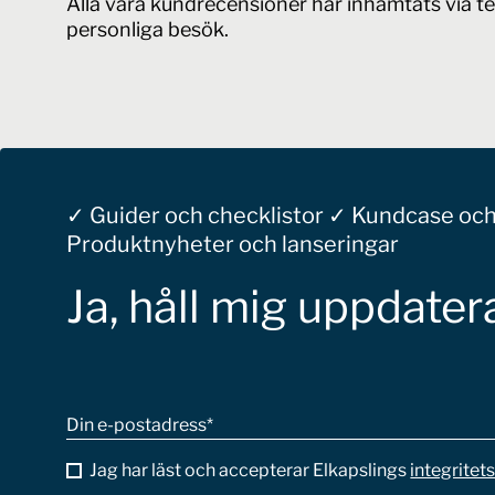
Alla våra kundrecensioner har inhämtats via te
personliga besök.
Alla våra kundrecensioner har inhämtats via telefonin
✓ Guider och checklistor ✓ Kundcase och
Produktnyheter och lanseringar
Ja, håll mig uppdater
Din e-postadress
*
Jag har läst och accepterar Elkapslings
integritets