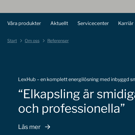
Våra produkter
Aktuellt
Servicecenter
Karriär
Start
Om oss
Referenser
LexHub – en komplett energilösning med inbyggd s
Elkapsling är smidi
och professionella
Läs mer