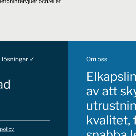
lefonintervjuer och/eller
tervjuer och/eller personliga besök.
 lösningar ✓
Om oss
Elkapsli
ad
av att s
utrustnin
kvalitet, 
policy.
snabba le