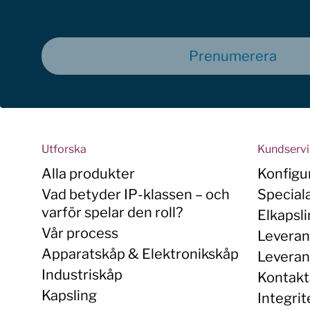
Prenumerera
Utforska
Kundserv
Alla produkter
Konfigu
Vad betyder IP-klassen – och
Special
varför spelar den roll?
Elkapsl
Vår process
Leveran
Apparatskåp & Elektronikskåp
Leverans
Industriskåp
Kontakt
Kapsling
Integrit