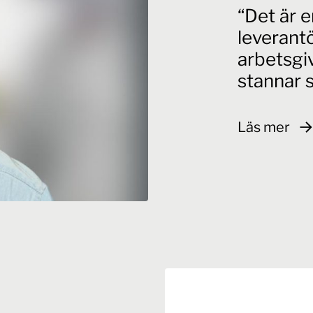
Det är e
leverantö
arbetsgi
stannar s
Läs mer