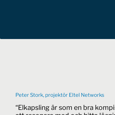
Peter Stork, projektör Eltel Networks
Elkapsling är som en bra komp