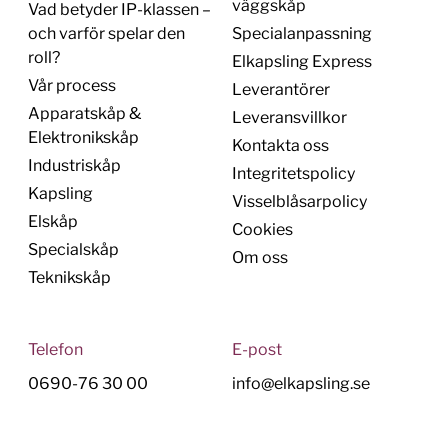
väggskåp
Vad betyder IP-klassen –
och varför spelar den
Specialanpassning
roll?
Elkapsling Express
Vår process
Leverantörer
Apparatskåp &
Leveransvillkor
Elektronikskåp
Kontakta oss
Industriskåp
Integritetspolicy
Kapsling
Visselblåsarpolicy
Elskåp
Cookies
Specialskåp
Om oss
Teknikskåp
Telefon
E-post
0690-76 30 00
info@elkapsling.se