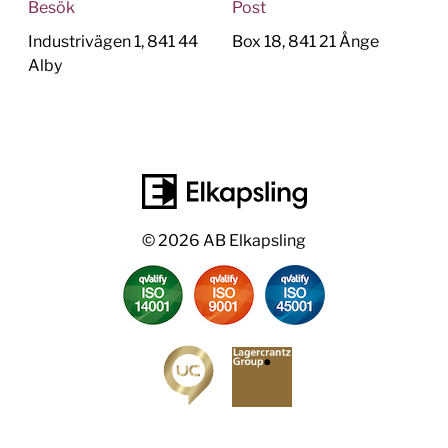
Besök
Post
Industrivägen 1, 841 44
Box 18, 841 21 Ånge
Alby
© 2026 AB Elkapsling