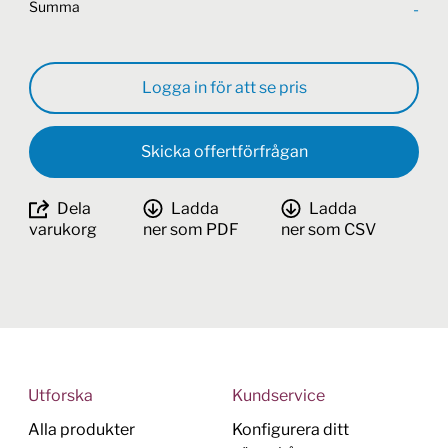
Summa
-
Logga in för att se pris
Skicka offertförfrågan
Dela
Ladda
Ladda
varukorg
ner som PDF
ner som CSV
Utforska
Kundservice
Alla produkter
Konfigurera ditt