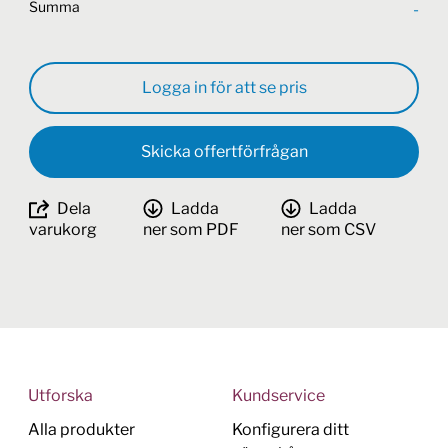
Summa
-
Logga in för att se pris
Skicka offertförfrågan
Dela
Ladda
Ladda
varukorg
ner som PDF
ner som CSV
Utforska
Kundservice
Alla produkter
Konfigurera ditt