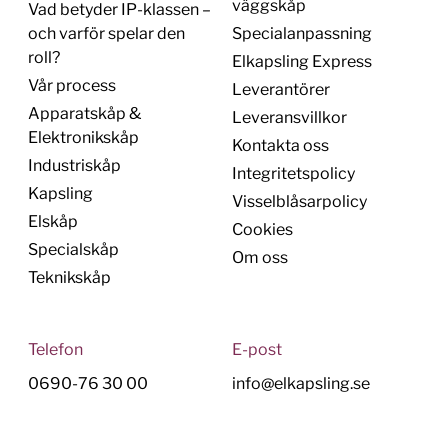
väggskåp
Vad betyder IP-klassen –
och varför spelar den
Specialanpassning
roll?
Elkapsling Express
Vår process
Leverantörer
Apparatskåp &
Leveransvillkor
Elektronikskåp
Kontakta oss
Industriskåp
Integritetspolicy
Kapsling
Visselblåsarpolicy
Elskåp
Cookies
Specialskåp
Om oss
Teknikskåp
Telefon
E-post
0690-76 30 00
info@elkapsling.se