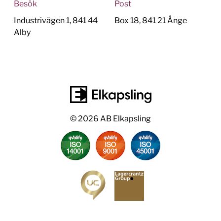
Besök
Post
Industrivägen 1, 841 44
Box 18, 841 21 Ånge
Alby
© 2026 AB Elkapsling