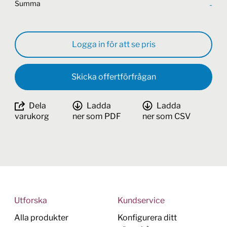
Summa
-
Logga in för att se pris
Skicka offertförfrågan
Dela
Ladda
Ladda
varukorg
ner som PDF
ner som CSV
Utforska
Kundservice
Alla produkter
Konfigurera ditt