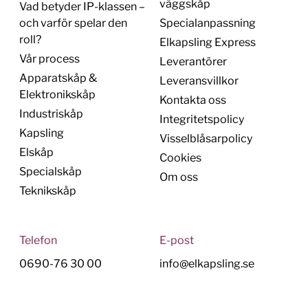
väggskåp
Vad betyder IP-klassen –
och varför spelar den
Specialanpassning
roll?
Elkapsling Express
Vår process
Leverantörer
Apparatskåp &
Leveransvillkor
Elektronikskåp
Kontakta oss
Industriskåp
Integritetspolicy
Kapsling
Visselblåsarpolicy
Elskåp
Cookies
Specialskåp
Om oss
Teknikskåp
Telefon
E-post
0690-76 30 00
info@elkapsling.se