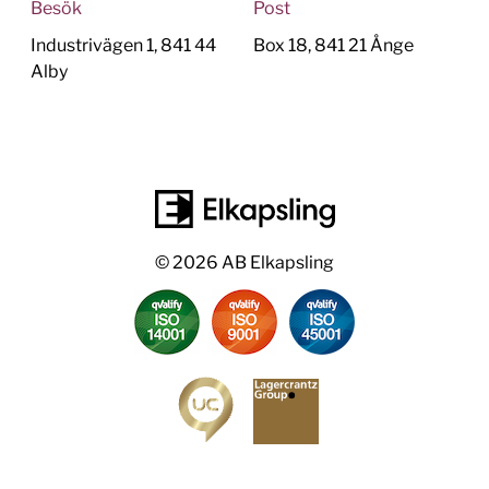
Besök
Post
Industrivägen 1, 841 44
Box 18, 841 21 Ånge
Alby
© 2026 AB Elkapsling