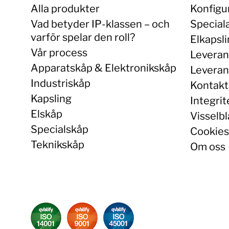
Alla produkter
Konfigu
Vad betyder IP-klassen – och
Special
varför spelar den roll?
Elkapsl
Vår process
Leveran
Apparatskåp & Elektronikskåp
Leverans
Industriskåp
Kontakt
Kapsling
Integrit
Elskåp
Visselbl
Specialskåp
Cookies
Teknikskåp
Om oss