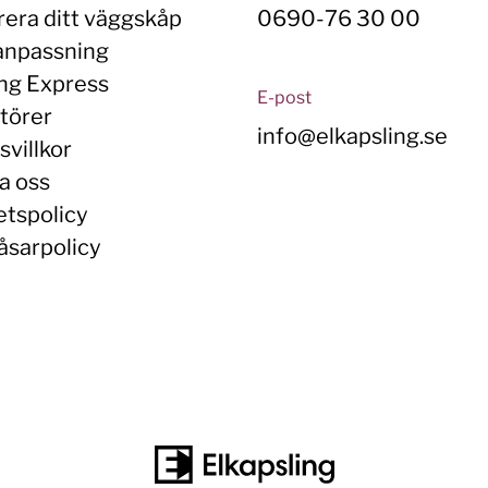
rera ditt väggskåp
0690-76 30 00
anpassning
ing Express
E-post
törer
info@elkapsling.se
villkor
a oss
etspolicy
åsarpolicy