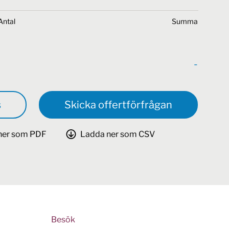
Antal
Summa
-
s
Skicka offertförfrågan
ner som PDF
Ladda ner som CSV
Besök