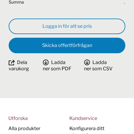
Summa
-
Logga in för att se pris
Skicka offertförfrågan
Dela
Ladda
Ladda
varukorg
ner som PDF
ner som CSV
Utforska
Kundservice
Alla produkter
Konfigurera ditt