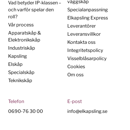
väggskåp
Vad betyder IP-klassen –
och varför spelar den
Specialanpassning
roll?
Elkapsling Express
Vår process
Leverantörer
Apparatskåp &
Leveransvillkor
Elektronikskåp
Kontakta oss
Industriskåp
Integritetspolicy
Kapsling
Visselblåsarpolicy
Elskåp
Cookies
Specialskåp
Om oss
Teknikskåp
Telefon
E-post
0690-76 30 00
info@elkapsling.se