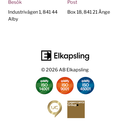
Besök
Post
Industrivägen 1, 841 44
Box 18, 841 21 Ånge
Alby
© 2026 AB Elkapsling