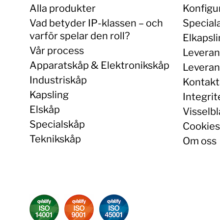
Alla produkter
Konfigu
Vad betyder IP-klassen – och
Special
varför spelar den roll?
Elkapsl
Vår process
Leveran
Apparatskåp & Elektronikskåp
Leverans
Industriskåp
Kontakt
Kapsling
Integrit
Elskåp
Visselbl
Specialskåp
Cookies
Teknikskåp
Om oss