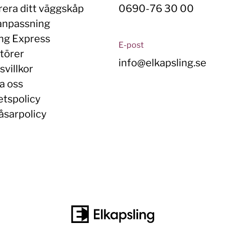
rera ditt väggskåp
0690-76 30 00
anpassning
ing Express
E-post
törer
info@elkapsling.se
villkor
a oss
etspolicy
åsarpolicy