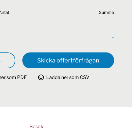
Antal
Summa
-
s
Skicka offertförfrågan
ner som PDF
Ladda ner som CSV
Besök