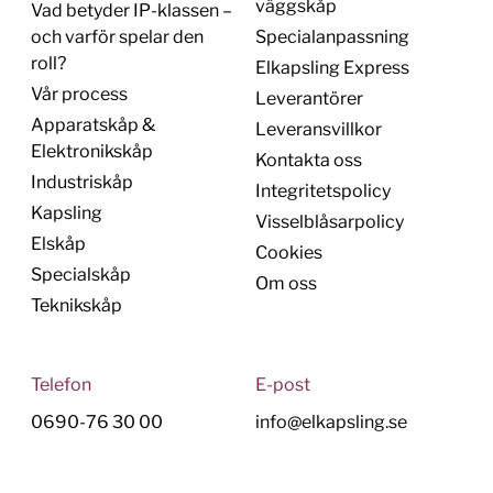
väggskåp
Vad betyder IP-klassen –
och varför spelar den
Specialanpassning
roll?
Elkapsling Express
Vår process
Leverantörer
Apparatskåp &
Leveransvillkor
Elektronikskåp
Kontakta oss
Industriskåp
Integritetspolicy
Kapsling
Visselblåsarpolicy
Elskåp
Cookies
Specialskåp
Om oss
Teknikskåp
Telefon
E-post
0690-76 30 00
info@elkapsling.se