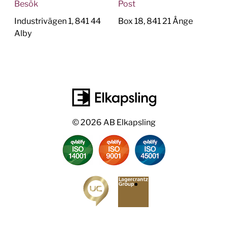
Besök
Post
Industrivägen 1, 841 44
Box 18, 841 21 Ånge
Alby
© 2026 AB Elkapsling