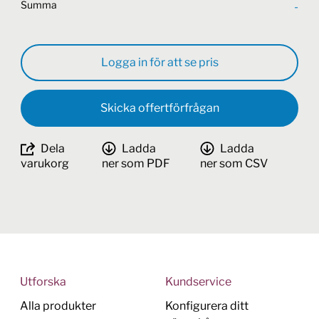
Summa
-
Logga in för att se pris
Skicka offertförfrågan
Dela
Ladda
Ladda
varukorg
ner som PDF
ner som CSV
Utforska
Kundservice
Alla produkter
Konfigurera ditt