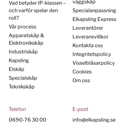
väggskåp
Vad betyder IP-klassen –
och varför spelar den
Specialanpassning
roll?
Elkapsling Express
Vår process
Leverantörer
Apparatskåp &
Leveransvillkor
Elektronikskåp
Kontakta oss
Industriskåp
Integritetspolicy
Kapsling
Visselblåsarpolicy
Elskåp
Cookies
Specialskåp
Om oss
Teknikskåp
Telefon
E-post
0690-76 30 00
info@elkapsling.se