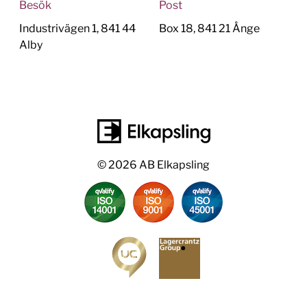
Besök
Post
Industrivägen 1, 841 44
Box 18, 841 21 Ånge
Alby
© 2026 AB Elkapsling