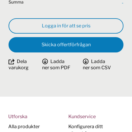
Summa
-
Logga in för att se pris
Skicka offertförfrågan
Dela
Ladda
Ladda
varukorg
ner som PDF
ner som CSV
Utforska
Kundservice
Alla produkter
Konfigurera ditt