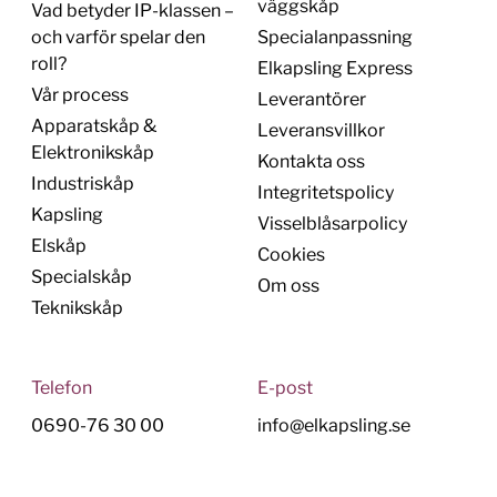
väggskåp
Vad betyder IP-klassen –
och varför spelar den
Specialanpassning
roll?
Elkapsling Express
Vår process
Leverantörer
Apparatskåp &
Leveransvillkor
Elektronikskåp
Kontakta oss
Industriskåp
Integritetspolicy
Kapsling
Visselblåsarpolicy
Elskåp
Cookies
Specialskåp
Om oss
Teknikskåp
Telefon
E-post
0690-76 30 00
info@elkapsling.se