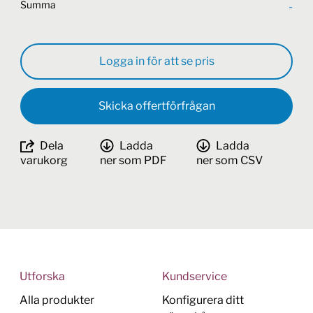
Summa
-
Logga in för att se pris
Skicka offertförfrågan
Dela
Ladda
Ladda
varukorg
ner som PDF
ner som CSV
Utforska
Kundservice
Alla produkter
Konfigurera ditt