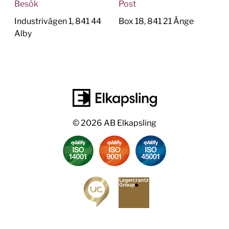
Besök
Post
Industrivägen 1, 841 44
Box 18, 841 21 Ånge
Alby
© 2026 AB Elkapsling