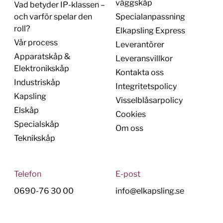
väggskåp
Vad betyder IP-klassen –
och varför spelar den
Specialanpassning
roll?
Elkapsling Express
Vår process
Leverantörer
Apparatskåp &
Leveransvillkor
Elektronikskåp
Kontakta oss
Industriskåp
Integritetspolicy
Kapsling
Visselblåsarpolicy
Elskåp
Cookies
Specialskåp
Om oss
Teknikskåp
Telefon
E-post
0690-76 30 00
info@elkapsling.se