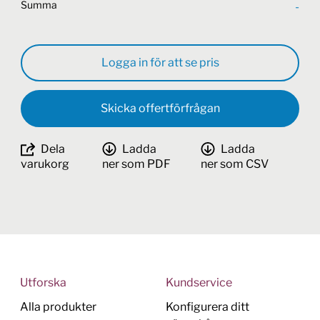
Summa
-
Logga in för att se pris
Skicka offertförfrågan
Dela
Ladda
Ladda
varukorg
ner som PDF
ner som CSV
Utforska
Kundservice
Alla produkter
Konfigurera ditt