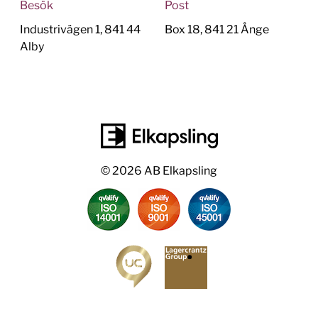
Besök
Post
Industrivägen 1, 841 44
Box 18, 841 21 Ånge
Alby
© 2026 AB Elkapsling