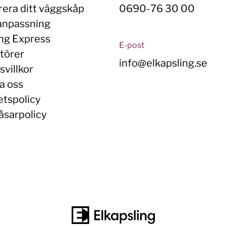
rera ditt väggskåp
0690-76 30 00
anpassning
ing Express
E-post
törer
info@elkapsling.se
villkor
a oss
etspolicy
åsarpolicy