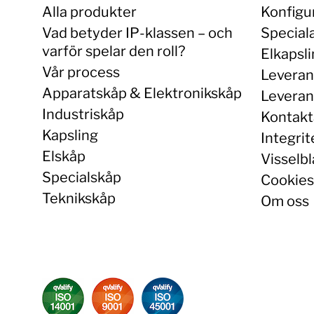
Alla produkter
Konfigu
Vad betyder IP-klassen – och
Special
varför spelar den roll?
Elkapsl
Vår process
Leveran
Apparatskåp & Elektronikskåp
Leverans
Industriskåp
Kontakt
Kapsling
Integrit
Elskåp
Visselbl
Specialskåp
Cookies
Teknikskåp
Om oss