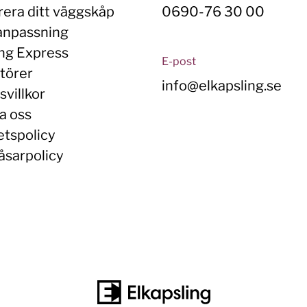
rera ditt väggskåp
0690-76 30 00
anpassning
ing Express
E-post
törer
info@elkapsling.se
villkor
a oss
etspolicy
åsarpolicy