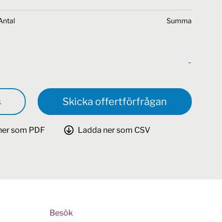
Antal
Summa
-
s
Skicka offertförfrågan
ner som PDF
Ladda ner som CSV
Besök