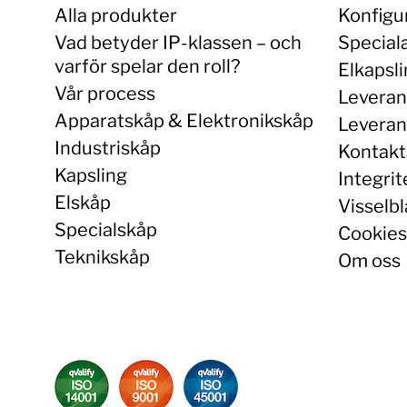
Alla produkter
Konfigu
Vad betyder IP-klassen – och
Special
varför spelar den roll?
Elkapsl
Vår process
Leveran
Apparatskåp & Elektronikskåp
Leverans
Industriskåp
Kontakt
Kapsling
Integrit
Elskåp
Visselbl
Specialskåp
Cookies
Teknikskåp
Om oss