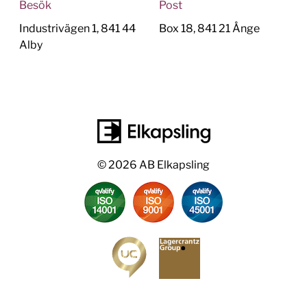
Besök
Post
Industrivägen 1, 841 44
Box 18, 841 21 Ånge
Alby
© 2026 AB Elkapsling