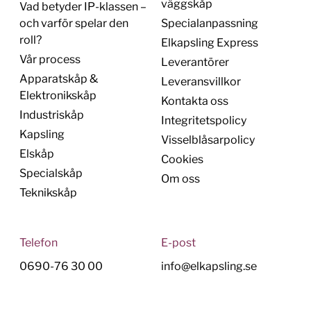
väggskåp
Vad betyder IP-klassen –
och varför spelar den
Specialanpassning
roll?
Elkapsling Express
Vår process
Leverantörer
Apparatskåp &
Leveransvillkor
Elektronikskåp
Kontakta oss
Industriskåp
Integritetspolicy
Kapsling
Visselblåsarpolicy
Elskåp
Cookies
Specialskåp
Om oss
Teknikskåp
Telefon
E-post
0690-76 30 00
info@elkapsling.se