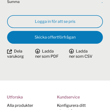
Summa
-
Logga in för att se pris
Skicka offertförfrågan
Dela
Ladda
Ladda
varukorg
ner som PDF
ner som CSV
Utforska
Kundservice
Alla produkter
Konfigurera ditt