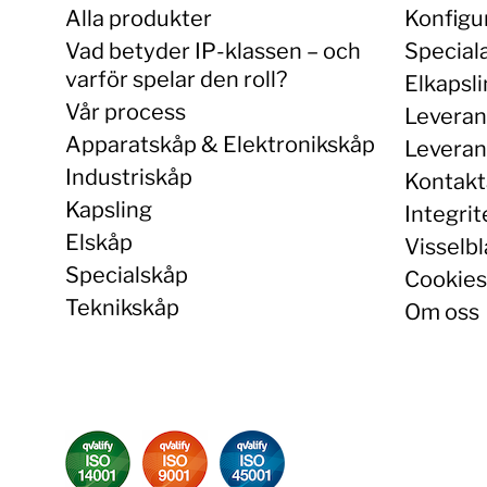
Alla produkter
Konfigu
Vad betyder IP-klassen – och
Special
varför spelar den roll?
Elkapsl
Vår process
Leveran
Apparatskåp & Elektronikskåp
Leverans
Industriskåp
Kontakt
Kapsling
Integrit
Elskåp
Visselbl
Specialskåp
Cookies
Teknikskåp
Om oss