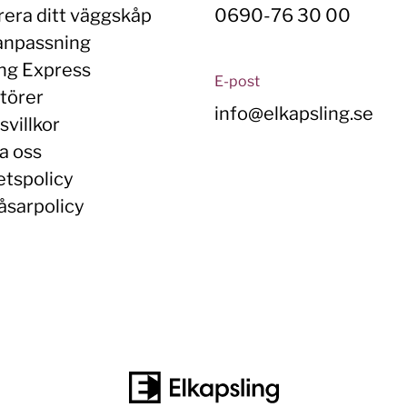
rera ditt väggskåp
0690-76 30 00
anpassning
ing Express
E-post
törer
info@elkapsling.se
villkor
a oss
etspolicy
åsarpolicy