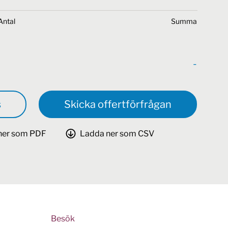
Antal
Summa
-
s
Skicka offertförfrågan
ner som PDF
Ladda ner som CSV
Besök