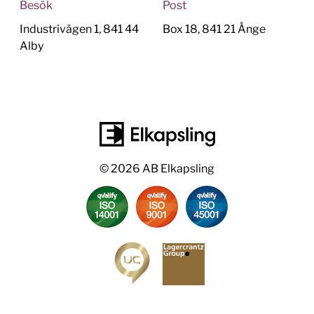
Besök
Post
Industrivägen 1, 841 44
Box 18, 841 21 Ånge
Alby
© 2026 AB Elkapsling