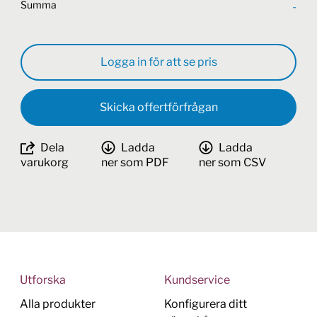
Summa
-
Logga in för att se pris
Skicka offertförfrågan
Dela
Ladda
Ladda
varukorg
ner som PDF
ner som CSV
Utforska
Kundservice
Alla produkter
Konfigurera ditt