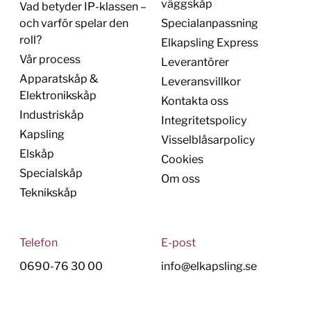
väggskåp
Vad betyder IP-klassen –
och varför spelar den
Specialanpassning
roll?
Elkapsling Express
Vår process
Leverantörer
Apparatskåp &
Leveransvillkor
Elektronikskåp
Kontakta oss
Industriskåp
Integritetspolicy
Kapsling
Visselblåsarpolicy
Elskåp
Cookies
Specialskåp
Om oss
Teknikskåp
Telefon
E-post
0690-76 30 00
info@elkapsling.se