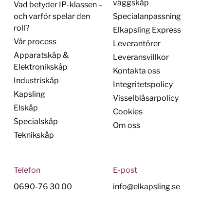
väggskåp
Vad betyder IP-klassen –
och varför spelar den
Specialanpassning
roll?
Elkapsling Express
Vår process
Leverantörer
Apparatskåp &
Leveransvillkor
Elektronikskåp
Kontakta oss
Industriskåp
Integritetspolicy
Kapsling
Visselblåsarpolicy
Elskåp
Cookies
Specialskåp
Om oss
Teknikskåp
Telefon
E-post
0690-76 30 00
info@elkapsling.se