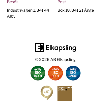
Besök
Post
Industrivägen 1, 841 44
Box 18, 841 21 Ånge
Alby
© 2026 AB Elkapsling