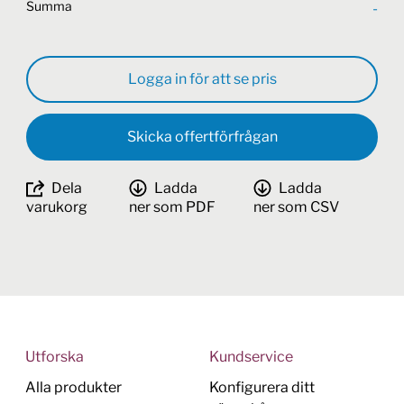
Summa
-
Logga in för att se pris
Skicka offertförfrågan
Dela
Ladda
Ladda
varukorg
ner som PDF
ner som CSV
Utforska
Kundservice
Alla produkter
Konfigurera ditt