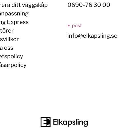
rera ditt väggskåp
0690-76 30 00
anpassning
ing Express
E-post
törer
info@elkapsling.se
villkor
a oss
etspolicy
åsarpolicy