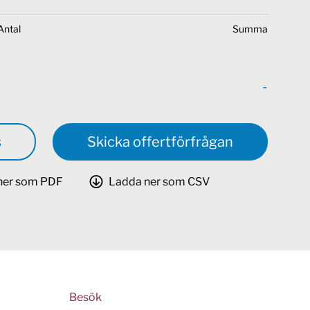
Antal
Summa
-
s
Skicka offertförfrågan
ner som PDF
Ladda ner som CSV
Besök