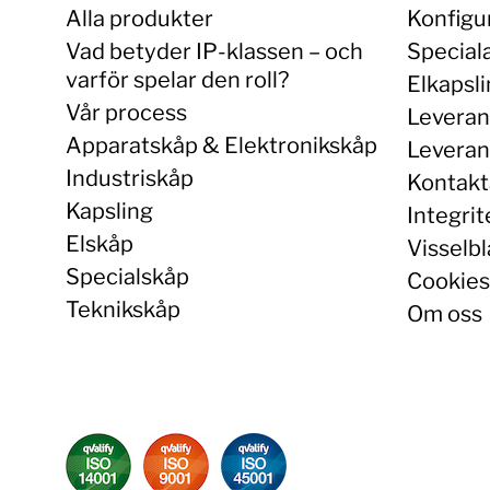
Alla produkter
Konfigu
Vad betyder IP-klassen – och
Special
varför spelar den roll?
Elkapsl
Vår process
Leveran
Apparatskåp & Elektronikskåp
Leverans
Industriskåp
Kontakt
Kapsling
Integrit
Elskåp
Visselbl
Specialskåp
Cookies
Teknikskåp
Om oss