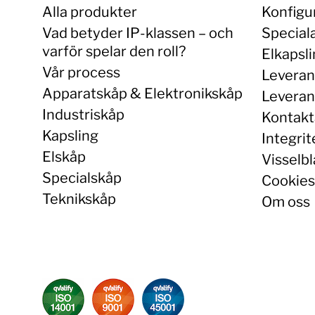
Alla produkter
Konfigu
Vad betyder IP-klassen – och
Special
varför spelar den roll?
Elkapsl
Vår process
Leveran
Apparatskåp & Elektronikskåp
Leverans
Industriskåp
Kontakt
Kapsling
Integrit
Elskåp
Visselbl
Specialskåp
Cookies
Teknikskåp
Om oss