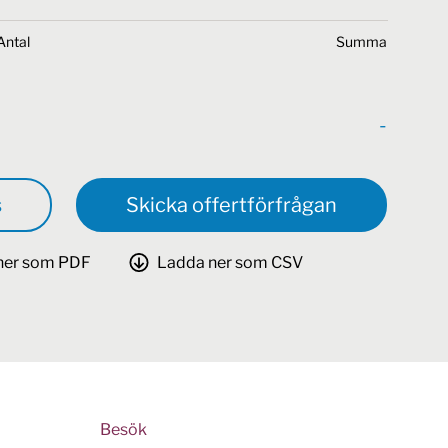
Antal
Summa
-
s
Skicka offertförfrågan
ner som PDF
Ladda ner som CSV
Besök