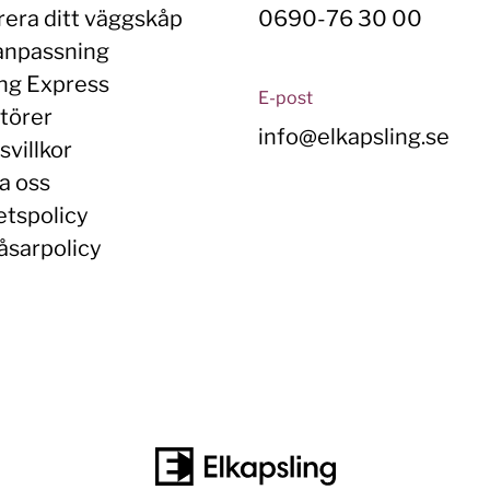
rera ditt väggskåp
0690-76 30 00
anpassning
ing Express
E-post
törer
info@elkapsling.se
villkor
a oss
etspolicy
åsarpolicy