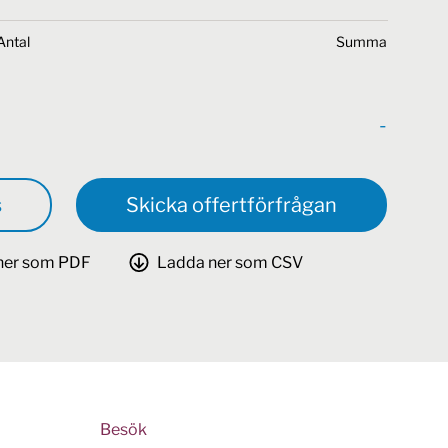
Antal
Summa
-
s
Skicka offertförfrågan
ner som PDF
Ladda ner som CSV
Besök