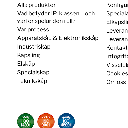
Alla produkter
Konfigu
Vad betyder IP-klassen – och
Special
varför spelar den roll?
Elkapsl
Vår process
Leveran
Apparatskåp & Elektronikskåp
Leverans
Industriskåp
Kontakt
Kapsling
Integrit
Elskåp
Visselbl
Specialskåp
Cookies
Teknikskåp
Om oss