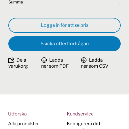
Summa
-
Logga in för att se pris
Skicka offertförfrågan
Dela
Ladda
Ladda
varukorg
ner som PDF
ner som CSV
Utforska
Kundservice
Alla produkter
Konfigurera ditt