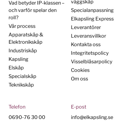
väggskåp
Vad betyder IP-klassen –
och varför spelar den
Specialanpassning
roll?
Elkapsling Express
Vår process
Leverantörer
Apparatskåp &
Leveransvillkor
Elektronikskåp
Kontakta oss
Industriskåp
Integritetspolicy
Kapsling
Visselblåsarpolicy
Elskåp
Cookies
Specialskåp
Om oss
Teknikskåp
Telefon
E-post
0690-76 30 00
info@elkapsling.se