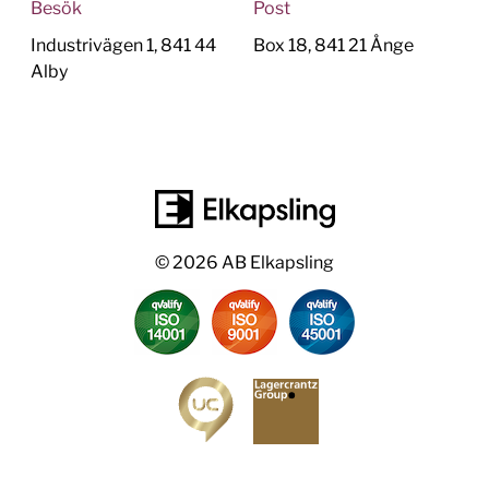
Besök
Post
Industrivägen 1, 841 44
Box 18, 841 21 Ånge
Alby
© 2026 AB Elkapsling