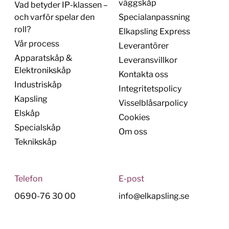
väggskåp
Vad betyder IP-klassen –
och varför spelar den
Specialanpassning
roll?
Elkapsling Express
Vår process
Leverantörer
Apparatskåp &
Leveransvillkor
Elektronikskåp
Kontakta oss
Industriskåp
Integritetspolicy
Kapsling
Visselblåsarpolicy
Elskåp
Cookies
Specialskåp
Om oss
Teknikskåp
Telefon
E-post
0690-76 30 00
info@elkapsling.se