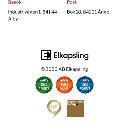
Besök
Post
Industrivägen 1, 841 44
Box 18, 841 21 Ånge
Alby
© 2026 AB Elkapsling