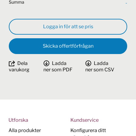
Summa
-
Logga in för att se pris
Skicka offertförfrågan
Dela
Ladda
Ladda
varukorg
ner som PDF
ner som CSV
Utforska
Kundservice
Alla produkter
Konfigurera ditt