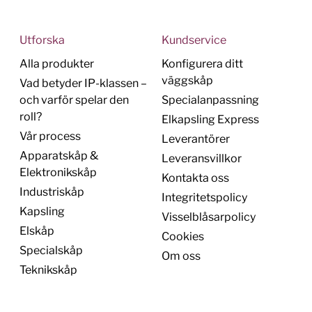
Utforska
Kundservice
Alla produkter
Konfigurera ditt
väggskåp
Vad betyder IP-klassen –
och varför spelar den
Specialanpassning
roll?
Elkapsling Express
Vår process
Leverantörer
Apparatskåp &
Leveransvillkor
Elektronikskåp
Kontakta oss
Industriskåp
Integritetspolicy
Kapsling
Visselblåsarpolicy
Elskåp
Cookies
Specialskåp
Om oss
Teknikskåp