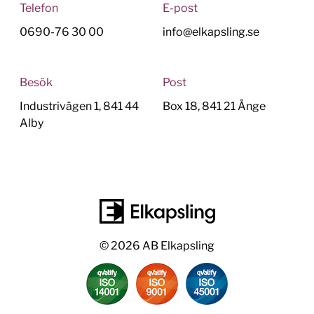
Telefon
E-post
0690-76 30 00
info@elkapsling.se
Besök
Post
Industrivägen 1, 841 44
Box 18, 841 21 Ånge
Alby
© 2026 AB Elkapsling