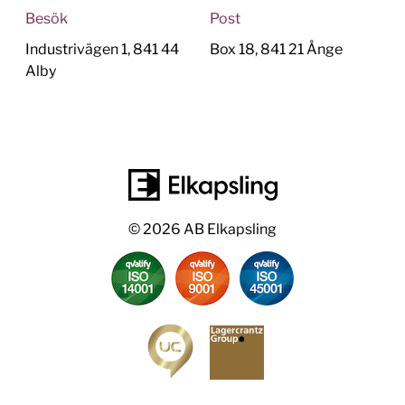
Besök
Post
Industrivägen 1, 841 44
Box 18, 841 21 Ånge
Alby
© 2026 AB Elkapsling