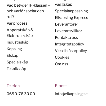
väggskåp
Vad betyder IP-klassen –
och varför spelar den
Specialanpassning
roll?
Elkapsling Express
Vår process
Leverantörer
Apparatskåp &
Leveransvillkor
Elektronikskåp
Kontakta oss
Industriskåp
Integritetspolicy
Kapsling
Visselblåsarpolicy
Elskåp
Cookies
Specialskåp
Om oss
Teknikskåp
Telefon
E-post
0690-76 30 00
info@elkapsling.se