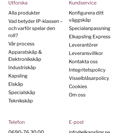
Utforska
Kundservice
Alla produkter
Konfigurera ditt
väggskåp
Vad betyder IP-klassen –
och varför spelar den
Specialanpassning
roll?
Elkapsling Express
Vår process
Leverantörer
Apparatskåp &
Leveransvillkor
Elektronikskåp
Kontakta oss
Industriskåp
Integritetspolicy
Kapsling
Visselblåsarpolicy
Elskåp
Cookies
Specialskåp
Om oss
Teknikskåp
Telefon
E-post
0690-76 30 00
info@elkapsling.se