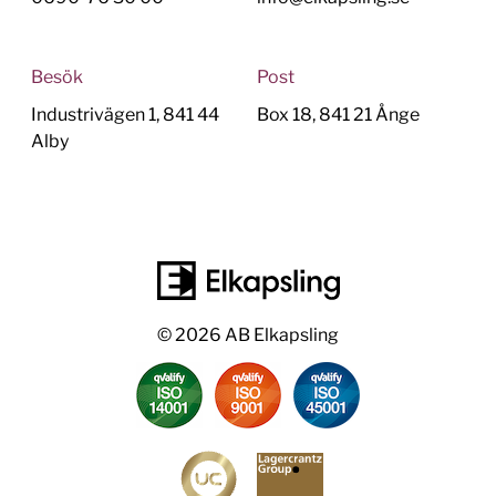
Besök
Post
Industrivägen 1, 841 44
Box 18, 841 21 Ånge
Alby
© 2026 AB Elkapsling