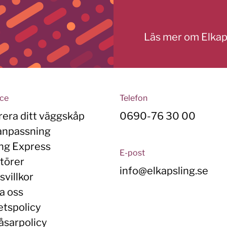
Läs mer om Elkap
ice
Telefon
rera ditt väggskåp
0690-76 30 00
anpassning
ing Express
E-post
törer
info@elkapsling.se
villkor
a oss
etspolicy
åsarpolicy