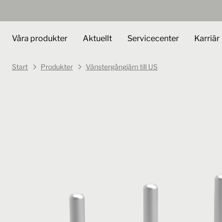
Våra produkter
Aktuellt
Servicecenter
Karriär
Start
Produkter
Vänstergångjärn till US
Art.nr.
405249
Välj vari
Vänstergångjärn till US
GJUV