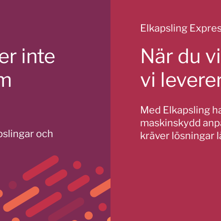
Elkapsling Expre
r inte
När du vi
om
vi lever
Med Elkapsling har
maskinskydd anpa
apslingar och
kräver lösningar 