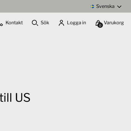
Svenska
Kontakt
Sök
Logga in
Varukorg
0
Lägg i inköpslista
ill US