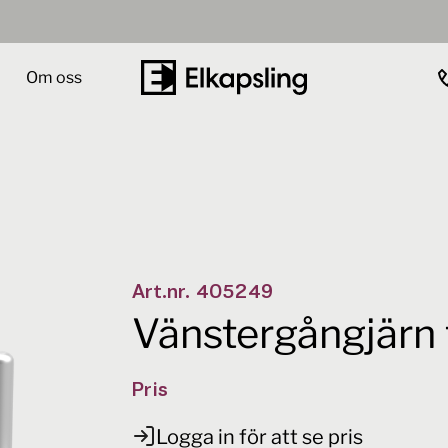
Om oss
ant
Antal
 3
-
+
Art.nr.
405249
Vänstergångjärn t
Pris
Logga in för att se pris