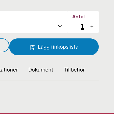
Antal
-
+
Lägg i inköpslista
kationer
Dokument
Tillbehör