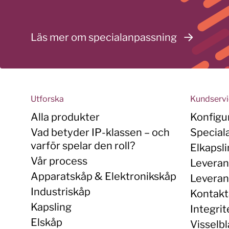
Läs mer om specialanpassning
Utforska
Kundserv
Alla produkter
Konfigu
Vad betyder IP-klassen – och
Special
varför spelar den roll?
Elkapsl
Vår process
Leveran
Apparatskåp & Elektronikskåp
Leverans
Industriskåp
Kontakt
Kapsling
Integrit
Elskåp
Visselbl