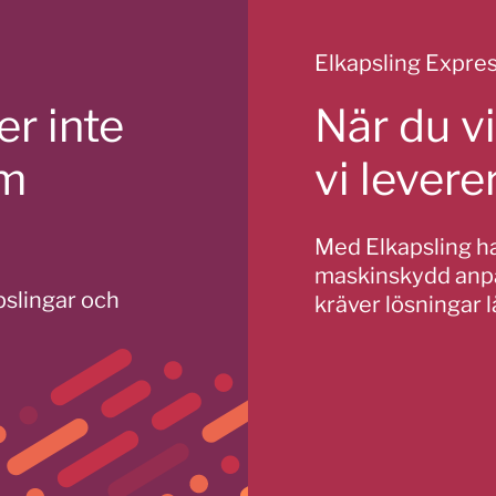
Elkapsling Expre
r inte
När du vi
om
vi lever
Med Elkapsling har
maskinskydd anpa
apslingar och
kräver lösningar 