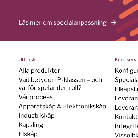
Läs mer om specialanpassning
Utforska
Kundserv
Alla produkter
Konfigu
Vad betyder IP-klassen – och
Special
varför spelar den roll?
Elkapsl
Vår process
Leveran
Apparatskåp & Elektronikskåp
Leverans
Industriskåp
Kontakt
Kapsling
Integrit
Elskåp
Visselbl