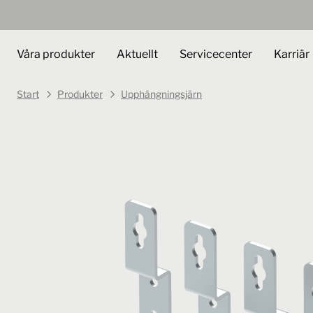
Våra produkter
Aktuellt
Servicecenter
Karriär
Start
Produkter
Upphängningsjärn
Art.nr.
205006
Välj variant
Upphängningsjärn
UJ 18