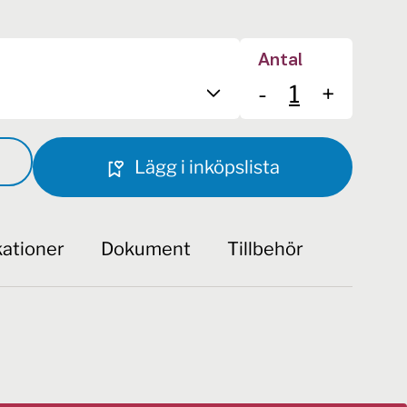
Antal
-
+
Lägg i inköpslista
kationer
Dokument
Tillbehör