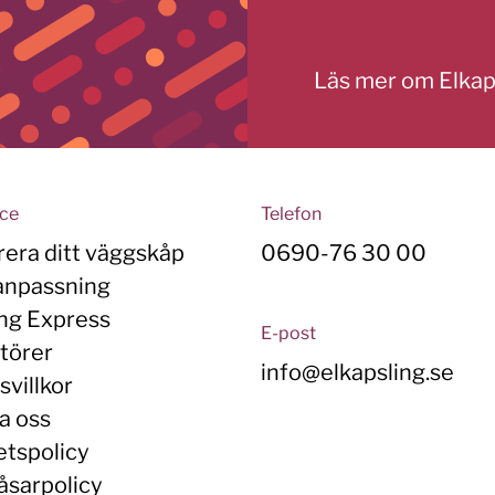
Läs mer om Elkap
ice
Telefon
rera ditt väggskåp
0690-76 30 00
anpassning
ing Express
E-post
törer
info@elkapsling.se
villkor
a oss
etspolicy
åsarpolicy