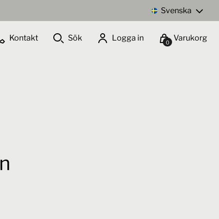
Svenska
Kontakt
Sök
Logga in
Varukorg
0
Lägg i inköpslista
n