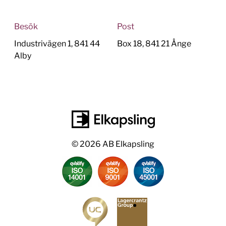
Besök
Post
Industrivägen 1, 841 44
Box 18, 841 21 Ånge
Alby
© 2026 AB Elkapsling