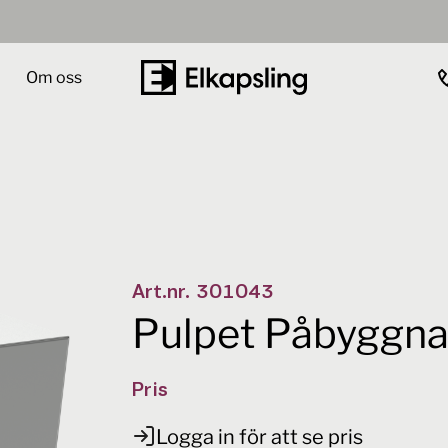
Om oss
Välj variant
Antal
PK 50
-
+
Art.nr.
301043
Pulpet Påbyggna
Pris
Logga in för att se pris