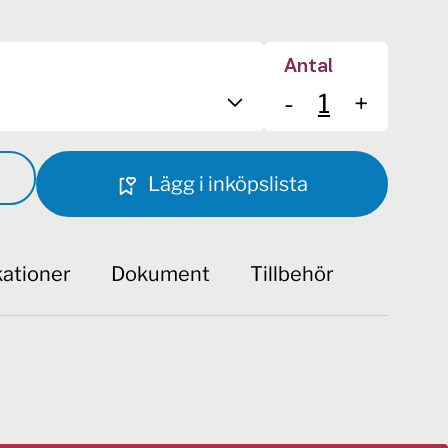
Antal
-
+
Lägg i inköpslista
kationer
Dokument
Tillbehör