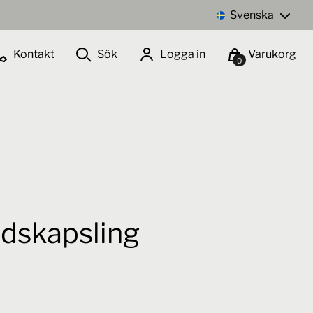
Svenska
Kontakt
Sök
Logga in
Varukorg
0
Lägg i inköpslista
dskapsling