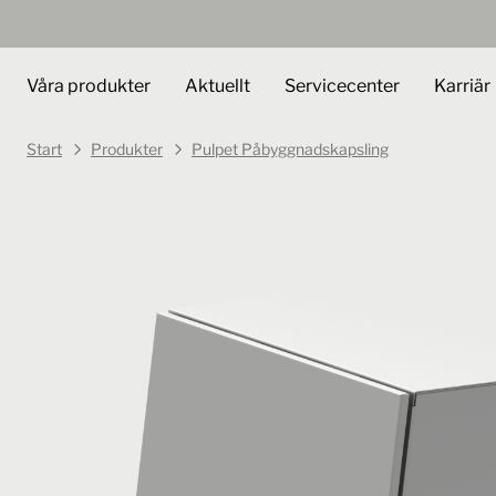
Våra produkter
Aktuellt
Servicecenter
Karriär
Start
Produkter
Pulpet Påbyggnadskapsling
Art.nr.
301043
Pulpet Påbyggnadskapsling