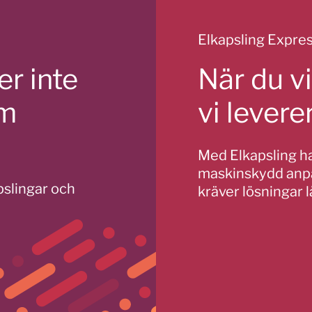
Elkapsling Expre
r inte
När du vi
om
vi lever
Med Elkapsling har
maskinskydd anpa
apslingar och
kräver lösningar 