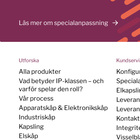
Läs mer om specialanpassning
Utforska
Kundserv
Alla produkter
Konfigu
Vad betyder IP-klassen – och
Special
varför spelar den roll?
Elkapsl
Vår process
Leveran
Apparatskåp & Elektronikskåp
Leverans
Industriskåp
Kontakt
Kapsling
Integrit
Elskåp
Visselbl