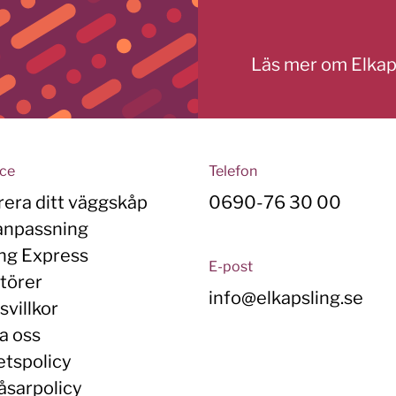
Läs mer om Elkap
ice
Telefon
rera ditt väggskåp
0690-76 30 00
anpassning
ing Express
E-post
törer
info@elkapsling.se
villkor
a oss
etspolicy
åsarpolicy