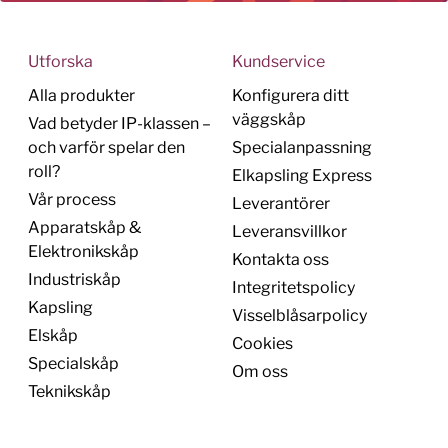
Utforska
Kundservice
Alla produkter
Konfigurera ditt
väggskåp
Vad betyder IP-klassen –
och varför spelar den
Specialanpassning
roll?
Elkapsling Express
Vår process
Leverantörer
Apparatskåp &
Leveransvillkor
Elektronikskåp
Kontakta oss
Industriskåp
Integritetspolicy
Kapsling
Visselblåsarpolicy
Elskåp
Cookies
Specialskåp
Om oss
Teknikskåp