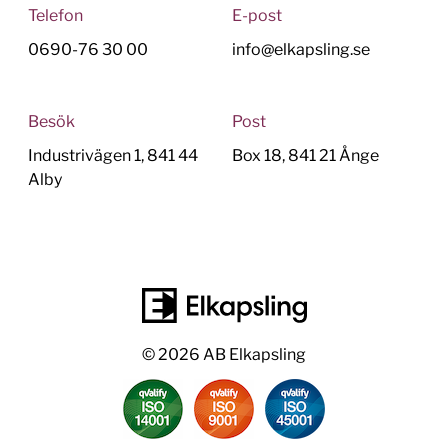
Telefon
E-post
0690-76 30 00
info@elkapsling.se
Besök
Post
Industrivägen 1, 841 44
Box 18, 841 21 Ånge
Alby
© 2026 AB Elkapsling