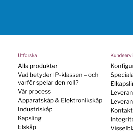
Utforska
Kundserv
Alla produkter
Konfigu
Vad betyder IP-klassen – och
Special
varför spelar den roll?
Elkapsl
Vår process
Leveran
Apparatskåp & Elektronikskåp
Leverans
Industriskåp
Kontakt
Kapsling
Integrit
Elskåp
Visselbl