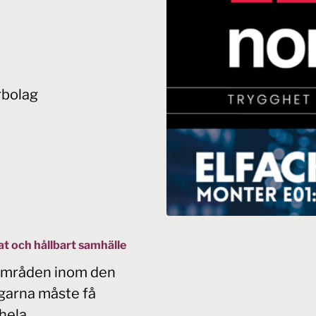
rbolag
rat och hållbart samhälle
elområden inom den
garna måste få
 hela