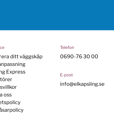
ice
Telefon
rera ditt väggskåp
0690-76 30 00
anpassning
ing Express
E-post
törer
info@elkapsling.se
villkor
a oss
etspolicy
åsarpolicy