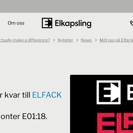
Om oss
actually make a difference?
Nyheter
News
Möt oss på Elfac
kvar till
ELFACK
monter E01:18.