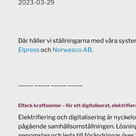
2023-03-29
Där håller vi ställningarna med våra syste
Elpress
och
Norwesco AB
.
_____ _____ _____ _____
Elfack kraftsamlar – för ett digitaliserat, elektrifie
Elektrifiering och digitalisering är nyck
pågående samhällsomställningen. Lösnin
genomslag och leda till förändringar över