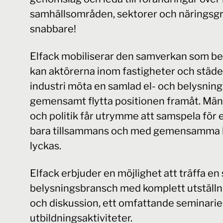
samhällsområden, sektorer och näringsgre
snabbare!
Elfack mobiliserar den samverkan som beh
kan aktörerna inom fastigheter och städe
industri möta en samlad el- och belysning
gemensamt flytta positionen framåt. Männ
och politik får utrymme att samspela för e
bara tillsammans och med gemensamma k
lyckas.
Elfack erbjuder en möjlighet att träffa en
belysningsbransch med komplett utställni
och diskussion, ett omfattande seminari
utbildningsaktiviteter.