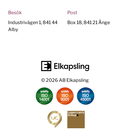
Besök
Post
Industrivägen 1, 841 44
Box 18, 841 21 Ånge
Alby
© 2026 AB Elkapsling